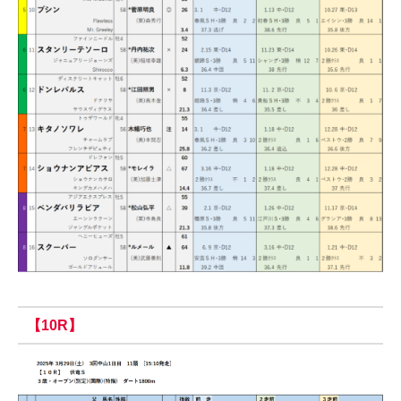
【10R】