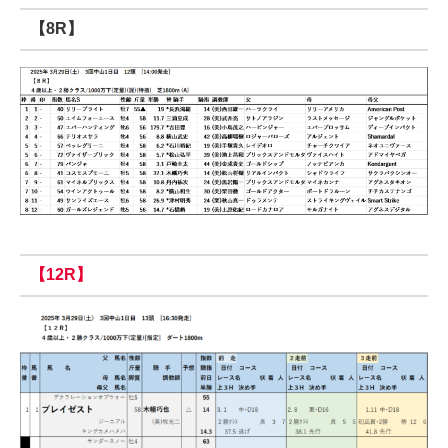
【8R】
【12R】