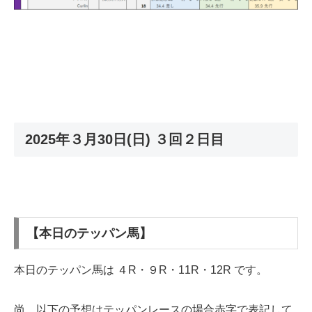
2025年３月30日(日) ３回２日目
【本日のテッパン馬】
本日のテッパン馬は ４R・９R・11R・12R です。
尚、以下の予想はテッパンレースの場合赤字で表記して