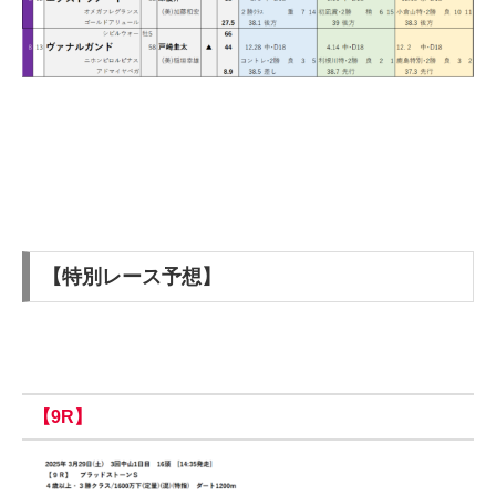
【特別レース予想】
【9R】