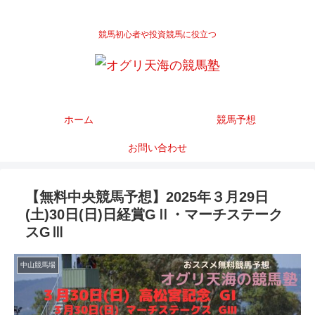
競馬初心者や投資競馬に役立つ
ホーム
競馬予想
お問い合わせ
【無料中央競馬予想】2025年３月29日
(土)30日(日)日経賞GⅡ・マーチステーク
スGⅢ
中山競馬場