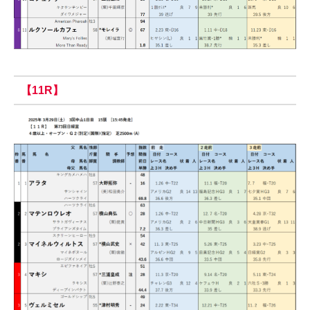
【11R】