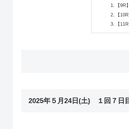
【9R
【10
【11
2025年５月24日(土) １回７日