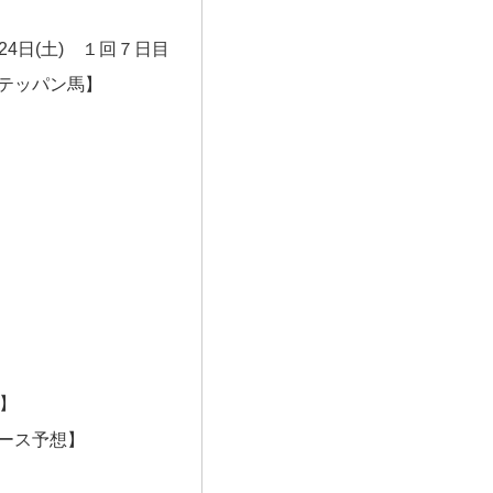
月24日(土) １回７日目
テッパン馬】
】
】
】
】
】
】
】
】
R】
ース予想】
】