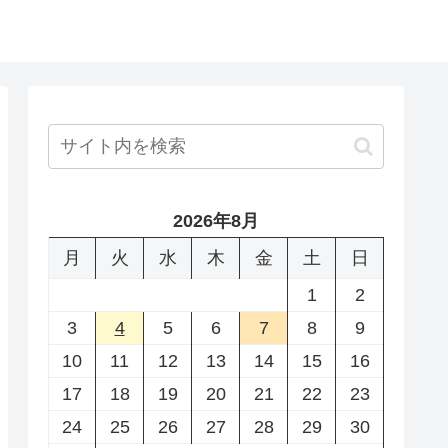
2026年8月
月
火
水
木
金
土
日
1
2
3
4
5
6
7
8
9
10
11
12
13
14
15
16
17
18
19
20
21
22
23
24
25
26
27
28
29
30