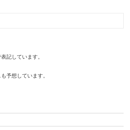
で表記しています。
スも予想しています。