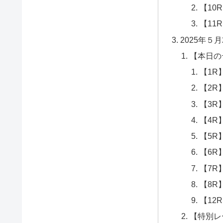
【10
【11
2025年５
【本日の
【1R
【2R
【3R
【4R
【5R
【6R
【7R
【8R
【12
【特別レ