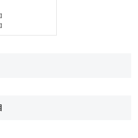
】
R】
R】
目