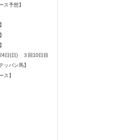
ース予想】
】
R】
R】
R】
24日(日) ３回10日目
テッパン馬】
ース】
】
】
】
】
】
】