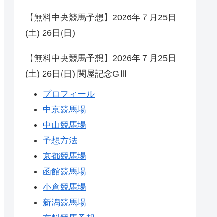
【無料中央競馬予想】2026年７月25日
(土) 26日(日)
【無料中央競馬予想】2026年７月25日
(土) 26日(日) 関屋記念GⅢ
プロフィール
中京競馬場
中山競馬場
予想方法
京都競馬場
函館競馬場
小倉競馬場
新潟競馬場