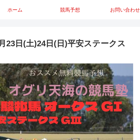
ホーム
競馬予想
お問い合わせ
23日(土)24日(日)平安ステークス