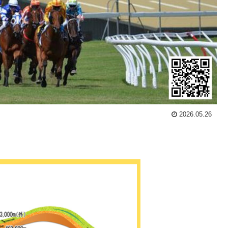
2026.05.26