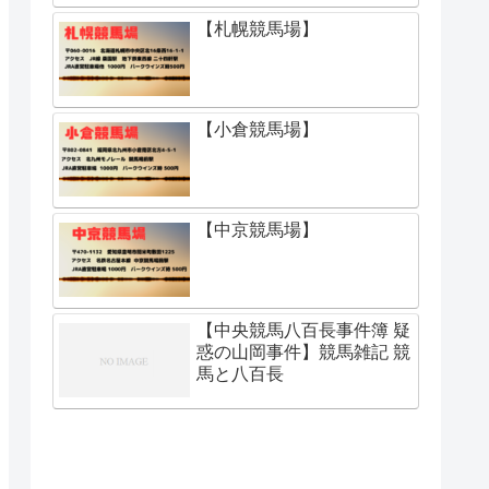
【札幌競馬場】
【小倉競馬場】
【中京競馬場】
【中央競馬八百長事件簿 疑
惑の山岡事件】競馬雑記 競
馬と八百長