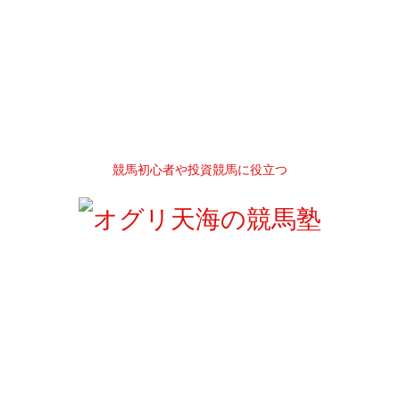
競馬初心者や投資競馬に役立つ