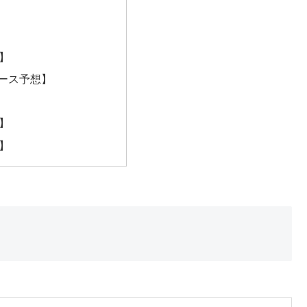
】
】
R】
ース予想】
】
R】
R】