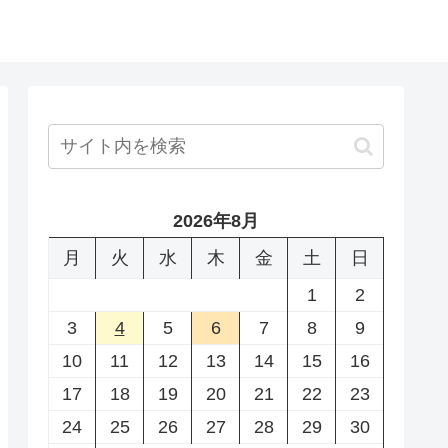
2026年8月
月
火
水
木
金
土
日
1
2
3
4
5
6
7
8
9
10
11
12
13
14
15
16
17
18
19
20
21
22
23
24
25
26
27
28
29
30