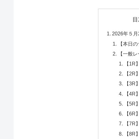
目
2026年５月
【本日の
【一般レ
【1R
【2R
【3R
【4R
【5R
【6R
【7R
【8R