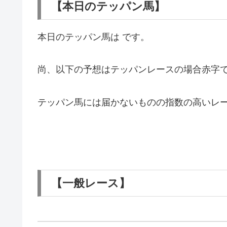
【本日のテッパン馬】
本日のテッパン馬は です。
尚、以下の予想はテッパンレースの場合赤字
テッパン馬には届かないものの指数の高いレ
【一般レース】