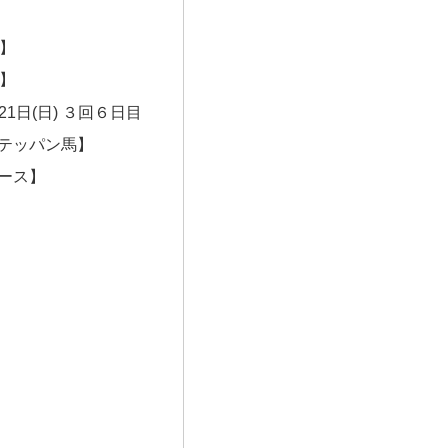
】
R】
R】
21日(日) ３回６日目
テッパン馬】
ース】
】
】
】
】
】
】
】
】