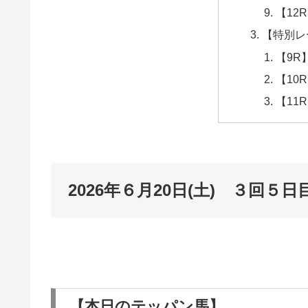
【12
【特別レ
【9R
【10
【11
2026年６月20日(土) ３回５日
【本日のテッパン馬】