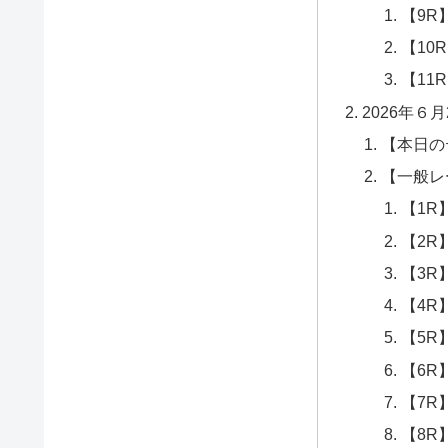
【9R
【10
【11
2026年６月
【本日の
【一般レ
【1R
【2R
【3R
【4R
【5R
【6R
【7R
【8R