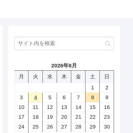
2026年8月
月
火
水
木
金
土
日
1
2
3
4
5
6
7
8
9
10
11
12
13
14
15
16
17
18
19
20
21
22
23
24
25
26
27
28
29
30