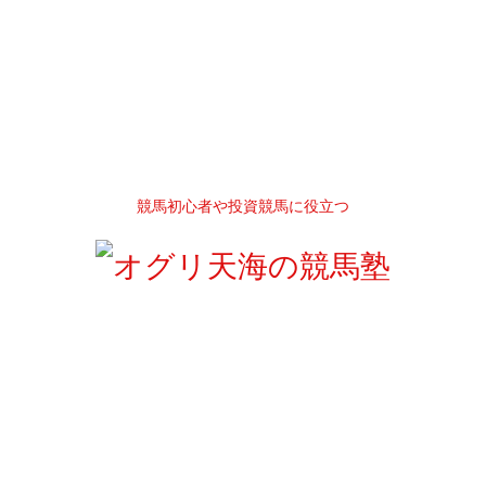
競馬初心者や投資競馬に役立つ