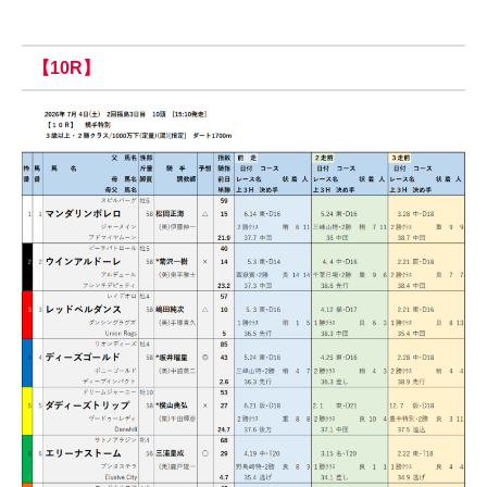
【10R】