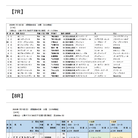
【7R】
【8R】