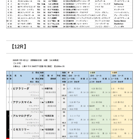
【12R】