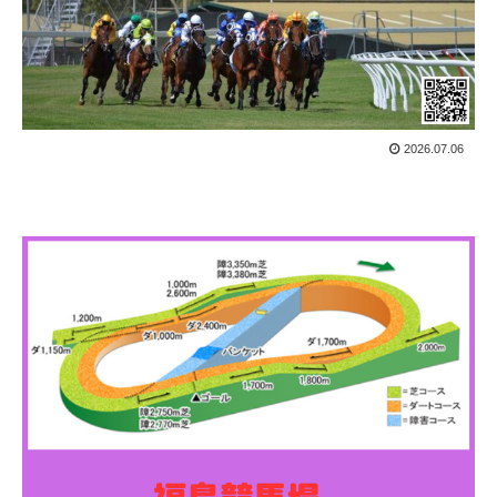
2026.07.06