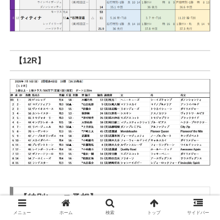
【12R】
【特別レース予想】
メニュー
ホーム
検索
トップ
サイドバー