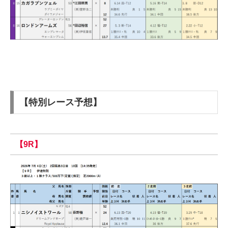
【特別レース予想】
【9R】