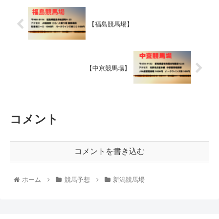
【福島競馬場】
【中京競馬場】
コメント
コメントを書き込む
ホーム
競馬予想
新潟競馬場