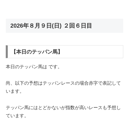
2026年８月９日(日) ２回６日目
【本日のテッパン馬】
本日のテッパン馬は です。
尚、以下の予想はテッパンレースの場合赤字で表記して
います。
テッパン馬にはとどかないが指数が高いレースも予想し
ています。