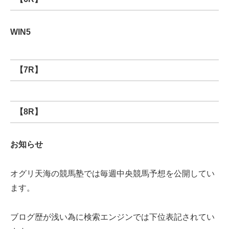
WIN5
【7R】
【8R】
お知らせ
オグリ天海の競馬塾では毎週中央競馬予想を公開してい
ます。
ブログ歴が浅い為に検索エンジンでは下位表記されてい