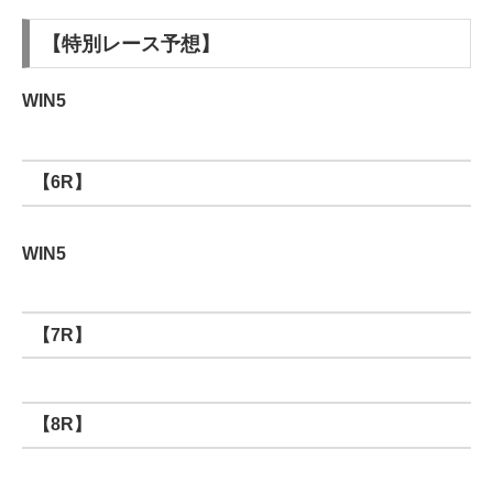
【特別レース予想】
WIN5
【6R】
WIN5
【7R】
【8R】