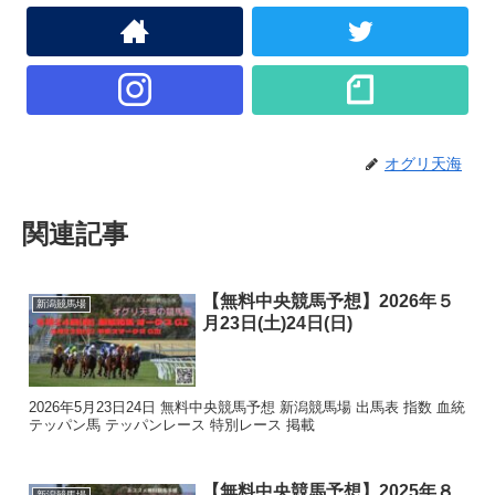
オグリ天海
関連記事
【無料中央競馬予想】2026年５
新潟競馬場
月23日(土)24日(日)
2026年5月23日24日 無料中央競馬予想 新潟競馬場 出馬表 指数 血統
テッパン馬 テッパンレース 特別レース 掲載
【無料中央競馬予想】2025年８
新潟競馬場