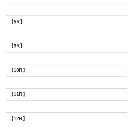
【5R】
【9R】
【10R】
【11R】
【12R】