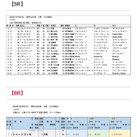
【5R】
【6R】