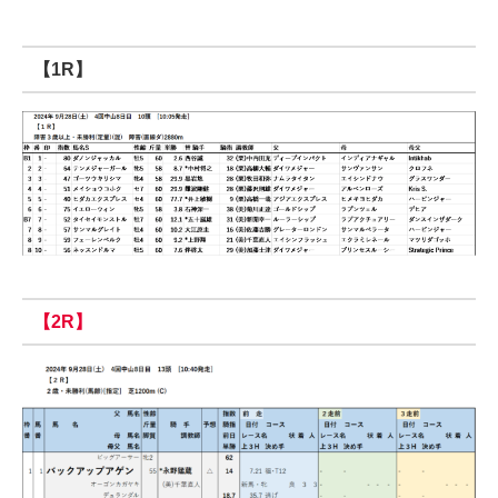
【1R】
【2R】