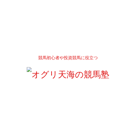
競馬初心者や投資競馬に役立つ