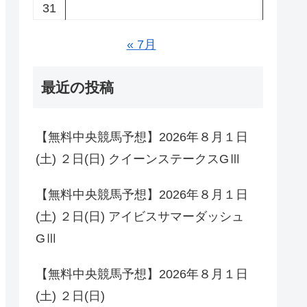
31
« 7月
最近の投稿
【無料中央競馬予想】2026年８月１日
(土) ２日(日) クイーンステークスGⅢ
【無料中央競馬予想】2026年８月１日
(土) ２日(日) アイビスサマーダッシュ
GⅢ
【無料中央競馬予想】2026年８月１日
(土) ２日(日)