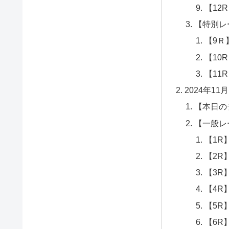
【12
【特別レ
【9Ｒ
【10
【11
2024年11
【本日の
【一般レ
【1R
【2R
【3R
【4R
【5R
【6R