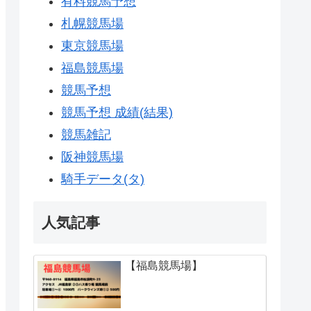
有料競馬予想
札幌競馬場
東京競馬場
福島競馬場
競馬予想
競馬予想 成績(結果)
競馬雑記
阪神競馬場
騎手データ(タ)
人気記事
【福島競馬場】