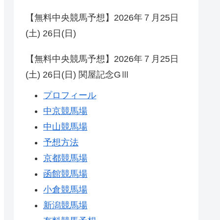
【無料中央競馬予想】2026年７月25日
(土) 26日(日)
【無料中央競馬予想】2026年７月25日
(土) 26日(日) 関屋記念GⅢ
プロフィール
中京競馬場
中山競馬場
予想方法
京都競馬場
函館競馬場
小倉競馬場
新潟競馬場