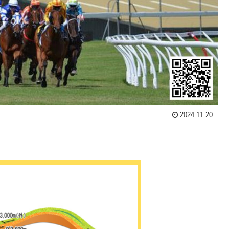
2024.11.20