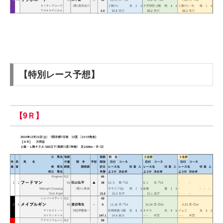
【特別レース予想】
【9Ｒ】