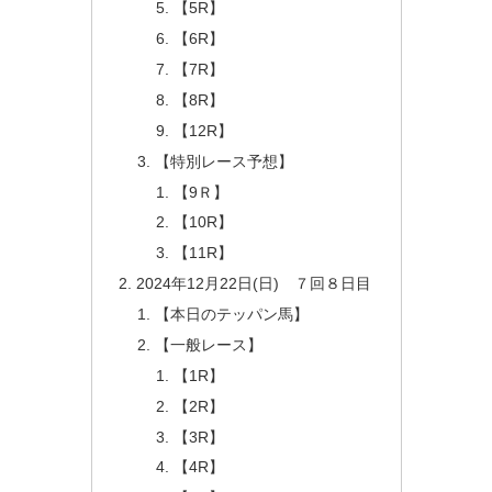
【5R】
【6R】
【7R】
【8R】
【12R】
【特別レース予想】
【9Ｒ】
【10R】
【11R】
2024年12月22日(日) ７回８日目
【本日のテッパン馬】
【一般レース】
【1R】
【2R】
【3R】
【4R】