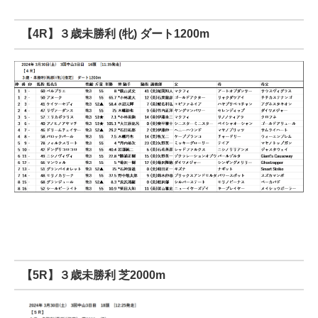
【4R】３歳未勝利 (牝) ダート1200m
【5R】３歳未勝利 芝2000m