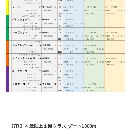
【7R】４歳以上１勝クラス ダート1800m