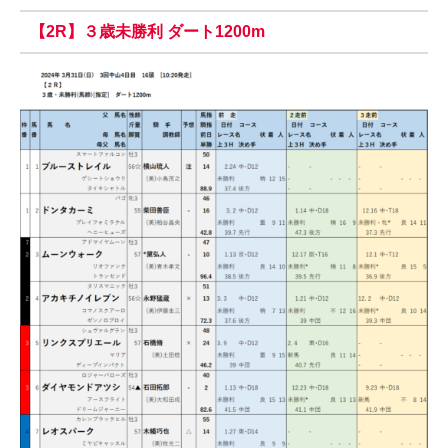
【2R】３歳未勝利 ダート1200m