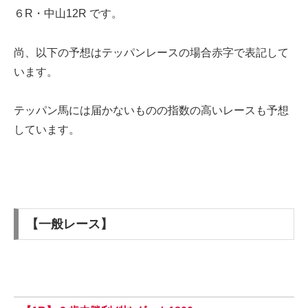
６R・中山12R です。
尚、以下の予想はテッパンレースの場合赤字で表記して
います。
テッパン馬には届かないものの指数の高いレースも予想
しています。
【一般レース】