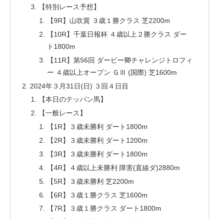
【特別レース予想】
【9R】山吹賞 ３歳１勝クラス 芝2200m
【10R】千葉日報杯 ４歳以上２勝クラス ダー
ト1800m
【11R】第56回 ダービー卿チャレンジトロフィ
ー ４歳以上オープン ＧⅢ (国際) 芝1600m
2024年３月31日(日) ３回４日目
【本日のテッパン馬】
【一般レース】
【1R】３歳未勝利 ダート1800m
【2R】３歳未勝利 ダート1200m
【3R】３歳未勝利 ダート1800m
【4R】４歳以上未勝利 障害(直線ダ)2880m
【5R】３歳未勝利 芝2200m
【6R】３歳１勝クラス 芝1600m
【7R】３歳１勝クラス ダート1800m