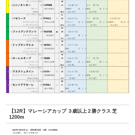
【12R】マレーシアカップ ３歳以上２勝クラス 芝
1200m