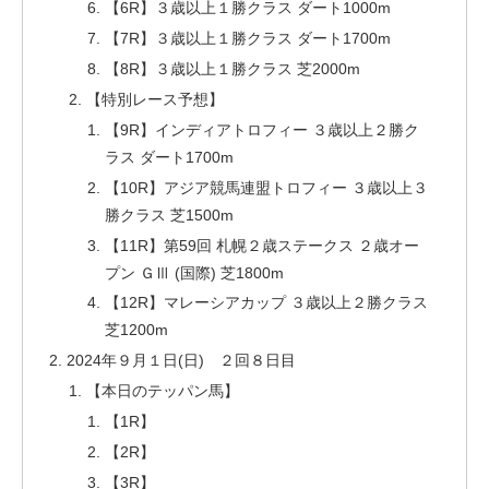
【6R】３歳以上１勝クラス ダート1000m
【7R】３歳以上１勝クラス ダート1700m
【8R】３歳以上１勝クラス 芝2000m
【特別レース予想】
【9R】インディアトロフィー ３歳以上２勝ク
ラス ダート1700m
【10R】アジア競馬連盟トロフィー ３歳以上３
勝クラス 芝1500m
【11R】第59回 札幌２歳ステークス ２歳オー
プン ＧⅢ (国際) 芝1800m
【12R】マレーシアカップ ３歳以上２勝クラス
芝1200m
2024年９月１日(日) ２回８日目
【本日のテッパン馬】
【1R】
【2R】
【3R】