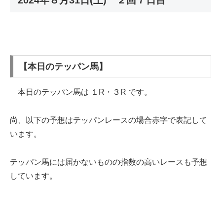
【本日のテッパン馬】
本日のテッパン馬は １R・３R です。
尚、以下の予想はテッパンレースの場合赤字で表記して
います。
テッパン馬には届かないものの指数の高いレースも予想
しています。