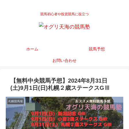
競馬初心者や投資競馬に役立つ
ホーム
競馬予想
お問い合わせ
【無料中央競馬予想】2024年8月31日
(土)9月1日(日)札幌２歳ステークスGⅢ
札幌競馬場