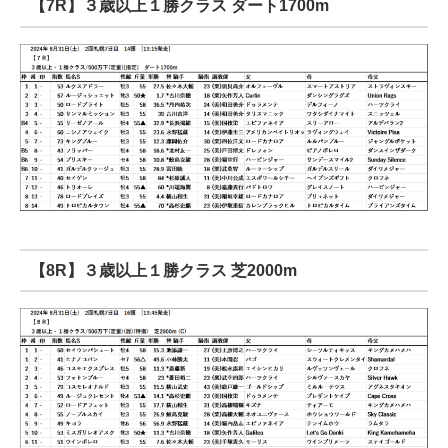
【7R】３歳以上１勝クラス ダート1700m
【8R】３歳以上１勝クラス 芝2000m