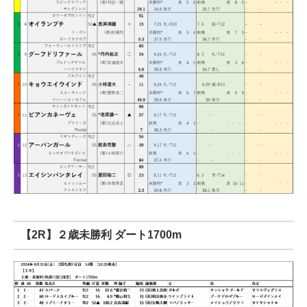
【2R】２歳未勝利 ダート1700m