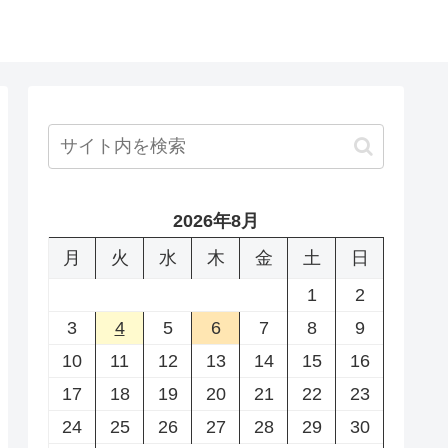
2026年8月
月
火
水
木
金
土
日
1
2
3
4
5
6
7
8
9
10
11
12
13
14
15
16
17
18
19
20
21
22
23
24
25
26
27
28
29
30