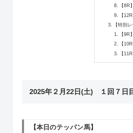
【8R
【12
【特別レ
【9R
【10
【11
2025年２月22日(土) １回７日
【本日のテッパン馬】