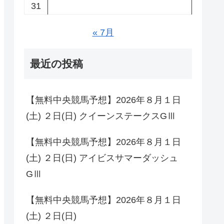
31
« 7月
最近の投稿
【無料中央競馬予想】2026年８月１日
(土) ２日(日) クイーンステークスGⅢ
【無料中央競馬予想】2026年８月１日
(土) ２日(日) アイビスサマーダッシュ
GⅢ
【無料中央競馬予想】2026年８月１日
(土) ２日(日)