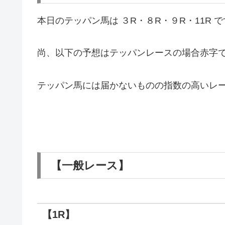
本日のテッパン馬は ３R・８R・９R・11R 
尚、以下の予想はテッパンレースの場合赤字
テッパン馬には届かないものの指数の高いレ
【一般レース】
【1R】