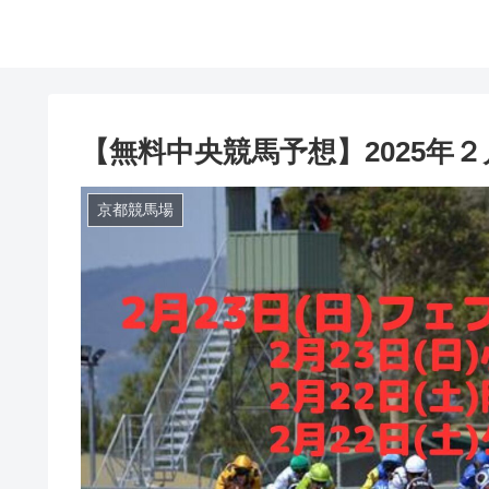
【無料中央競馬予想】2025年２月2
京都競馬場