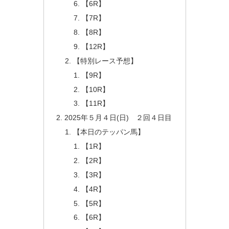
【6R】
【7R】
【8R】
【12R】
【特別レース予想】
【9R】
【10R】
【11R】
2025年５月４日(日) ２回４日目
【本日のテッパン馬】
【1R】
【2R】
【3R】
【4R】
【5R】
【6R】