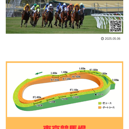
2025.05.06