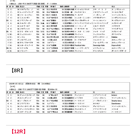
【8R】
【12R】