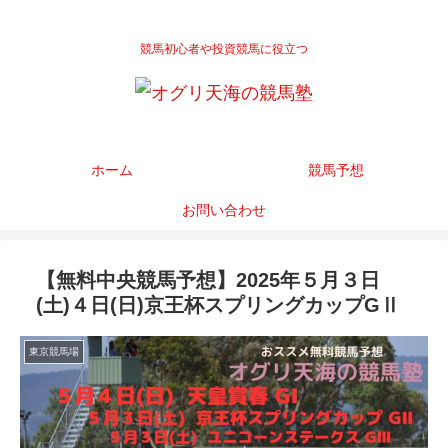
競馬初心者や投資競馬に役立つ
ホーム
競馬予想
お問い合わせ
【無料中央競馬予想】2025年５月３日
(土)４日(日)京王杯スプリングカップGⅡ
東京競馬場