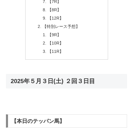
【7R】
【8R】
【12R】
【特別レース予想】
【9R】
【10R】
【11R】
2025年５月３日(土) ２回３日目
【本日のテッパン馬】