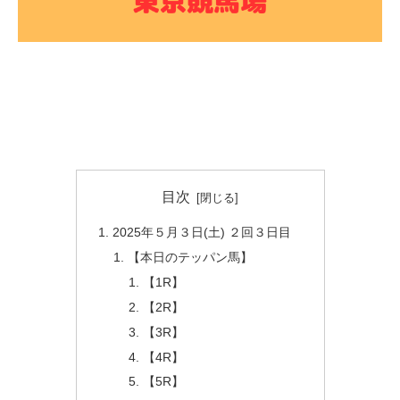
目次
2025年５月３日(土) ２回３日目
【本日のテッパン馬】
【1R】
【2R】
【3R】
【4R】
【5R】