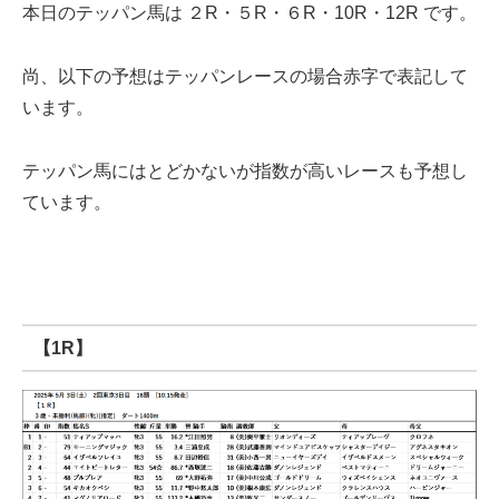
本日のテッパン馬は ２R・５R・６R・10R・12R です。
尚、以下の予想はテッパンレースの場合赤字で表記して
います。
テッパン馬にはとどかないが指数が高いレースも予想し
ています。
【1R】