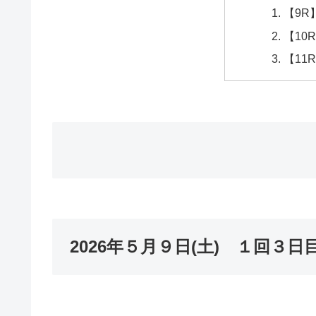
【9R
【10
【11
2026年５月９日(土) １回３日