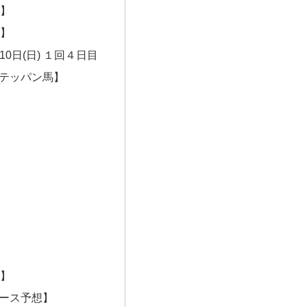
R】
R】
10日(日) １回４日目
テッパン馬】
】
】
】
】
】
】
】
】
R】
ース予想】