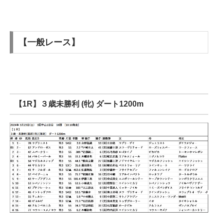
【一般レース】
【1R】３歳未勝利 (牝) ダート1200m