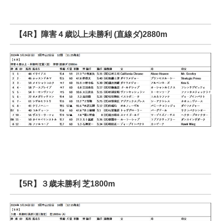
【4R】障害４歳以上未勝利 (直線ダ)2880m
【5R】３歳未勝利 芝1800m