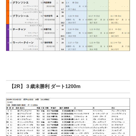
【2R】３歳未勝利 ダート1200m