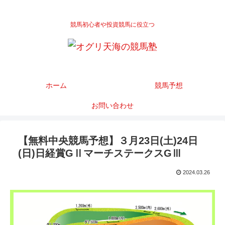
競馬初心者や投資競馬に役立つ
ホーム
競馬予想
お問い合わせ
【無料中央競馬予想】３月23日(土)24日
(日)日経賞GⅡマーチステークスGⅢ
2024.03.26