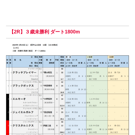
【2R】３歳未勝利 ダート1800m