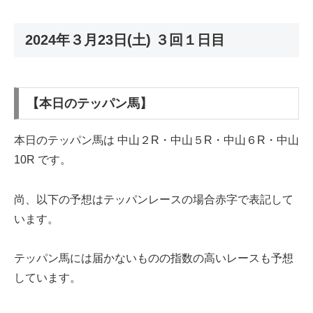
2024年３月23日(土) ３回１日目
【本日のテッパン馬】
本日のテッパン馬は 中山２R・中山５R・中山６R・中山
10R です。
尚、以下の予想はテッパンレースの場合赤字で表記して
います。
テッパン馬には届かないものの指数の高いレースも予想
しています。