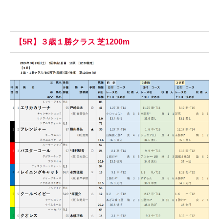
【5R】３歳１勝クラス 芝1200m