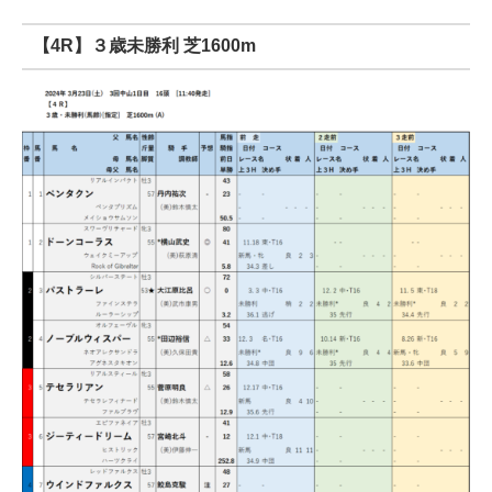
【4R】３歳未勝利 芝1600m