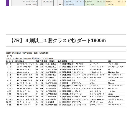
【7R】４歳以上１勝クラス (牝) ダート1800m