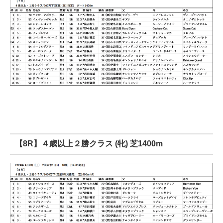
【8R】４歳以上２勝クラス (牝) 芝1400m