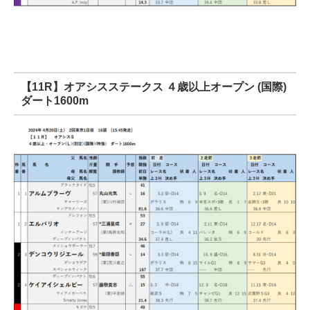
【11R】オアシスステークス ４歳以上オープン (国際)
ダート1600m