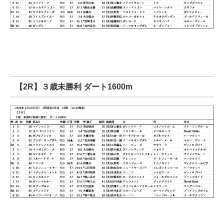
【2R】３歳未勝利 ダート1600m