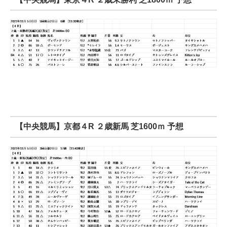
【中央競馬】京都４R ２歳新馬 芝1600ｍ 予想