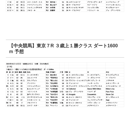
【中央競馬】東京７R ３歳上１勝クラス ダート1600
ｍ 予想