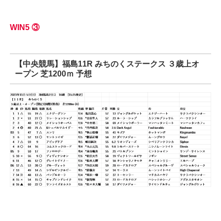
WIN5 ③
【中央競馬】福島11R みちのくステークス ３歳上オ
ープン 芝1200ｍ 予想