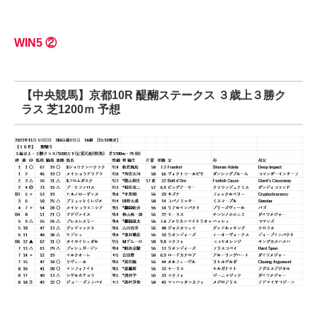
WIN5 ②
【中央競馬】京都10R 醍醐ステークス ３歳上３勝ク
ラス 芝1200ｍ 予想