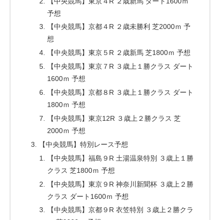
【中央競馬】東京４R ２歳新馬 ダート1600ｍ
予想
【中央競馬】京都４R ２歳未勝利 芝2000ｍ 予
想
【中央競馬】東京５R ２歳新馬 芝1800ｍ 予想
【中央競馬】東京７R ３歳上１勝クラス ダート
1600ｍ 予想
【中央競馬】京都８R ３歳上１勝クラス ダート
1800ｍ 予想
【中央競馬】東京12R ３歳上２勝クラス 芝
2000ｍ 予想
【中央競馬】特別レース予想
【中央競馬】福島９R 土湯温泉特別 ３歳上１勝
クラス 芝1800ｍ 予想
【中央競馬】東京９R 神奈川新聞杯 ３歳上２勝
クラス ダート1600ｍ 予想
【中央競馬】京都９R 衣笠特別 ３歳上２勝クラ