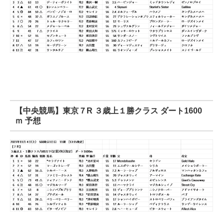
【中央競馬】東京７R ３歳上１勝クラス ダート1600
ｍ 予想