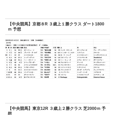
【中央競馬】京都８R ３歳上１勝クラス ダート1800
ｍ 予想
【中央競馬】東京12R ３歳上２勝クラス 芝2000ｍ 予
想