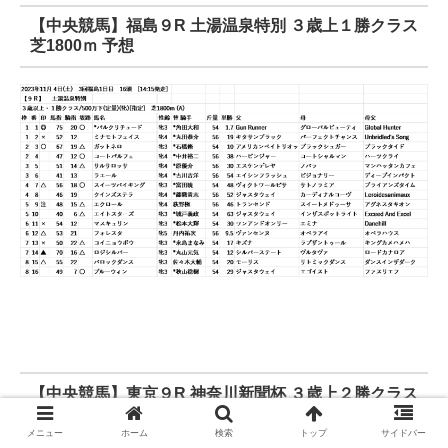
【中央競馬】福島９R 土湯温泉特別 ３歳上１勝クラス
芝1800ｍ 予想
【中央競馬】東京９R 神奈川新聞杯 ３歳上２勝クラス
ダート1600ｍ 予想
メニュー
ホーム
検索
トップ
サイドバー