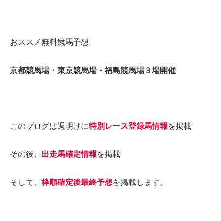
おススメ無料競馬予想
京都競馬場・東京競馬場・福島競馬場３場開催
このブログは週明けに
特別レース登録馬情報
を掲載
その後、
出走馬確定情報
を掲載
そして、
枠順確定後最終予想
を掲載します。