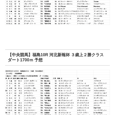
【中央競馬】福島10R 河北新報杯 ３歳上２勝クラス
ダート1700ｍ 予想