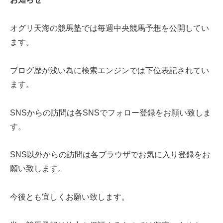
オグリ天海の競馬塾では毎週中央競馬予想を公開してい
ます。
ブログ歴が浅い為に検索エンジンでは下位表記されてい
ます。
SNSからの訪問は各SNSでフォロー登録をお願い致しま
す。
SNS以外からの訪問は各ブラウザでお気に入り登録をお
願い致します。
今後とも宜しくお願い致します。