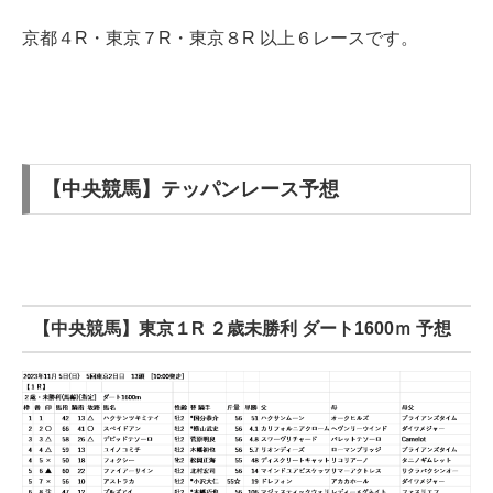
京都４R・東京７R・東京８R 以上６レースです。
【中央競馬】テッパンレース予想
【中央競馬】東京１R ２歳未勝利 ダート1600ｍ 予想