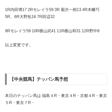
1R内田博17 2Rモレイラ59 3R 菊沢一樹13 4R木幡巧
5R、6R大野拓16 7R田辺32
9Rモレイラ59 10R横山武41 11R横山和31 12R野中8
以上変更です。
【中央競馬】テッパン馬予想
本日のテッパン馬は 福島４R・東京４R・京都４R・東京
５R・東京７R・