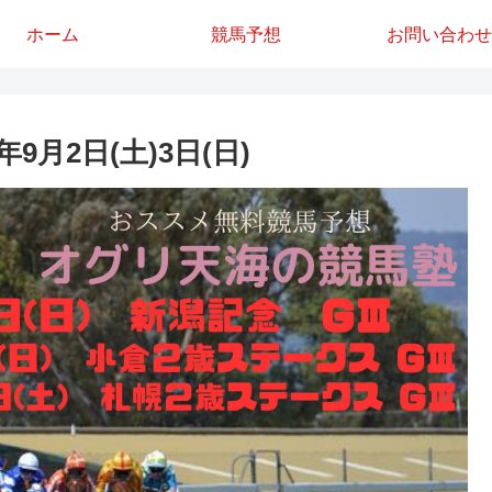
ホーム
競馬予想
お問い合わせ
月2日(土)3日(日)