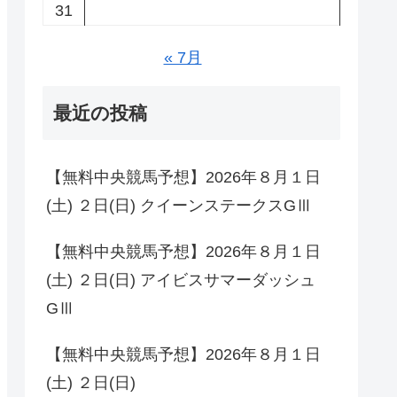
31
« 7月
最近の投稿
【無料中央競馬予想】2026年８月１日
(土) ２日(日) クイーンステークスGⅢ
【無料中央競馬予想】2026年８月１日
(土) ２日(日) アイビスサマーダッシュ
GⅢ
【無料中央競馬予想】2026年８月１日
(土) ２日(日)