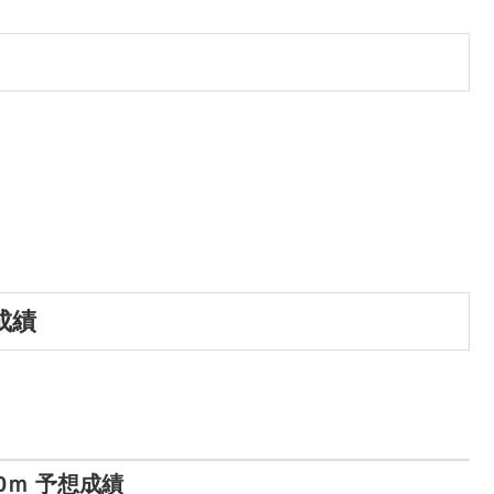
成績
0ｍ 予想成績