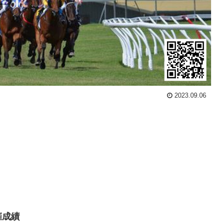
2023.09.06
催
成績