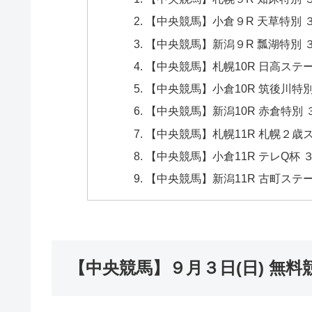
【中央競馬】小倉９R 天草特別 ３
【中央競馬】新潟９R 瓢湖特別 ３
【中央競馬】札幌10R 日高ステー
【中央競馬】小倉10R 筑後川特別
【中央競馬】新潟10R 赤倉特別 
【中央競馬】札幌11R 札幌２歳ス
【中央競馬】小倉11R テレQ杯 
【中央競馬】新潟11R 古町ステー
【中央競馬】９月３日(日) 無料