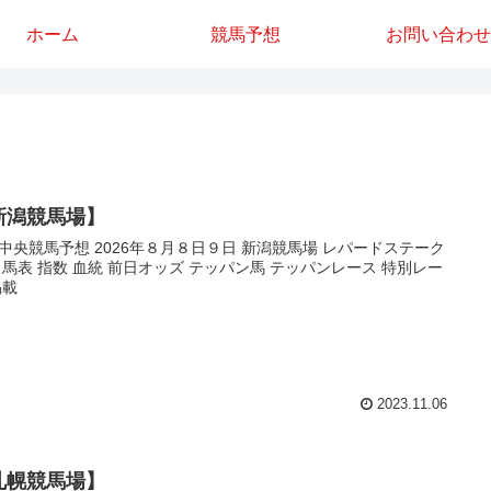
ホーム
競馬予想
お問い合わせ
新潟競馬場】
中央競馬予想 2026年８月８日９日 新潟競馬場 レパードステーク
出馬表 指数 血統 前日オッズ テッパン馬 テッパンレース 特別レー
掲載
2023.11.06
札幌競馬場】