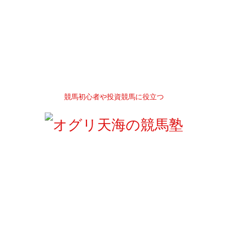
競馬初心者や投資競馬に役立つ