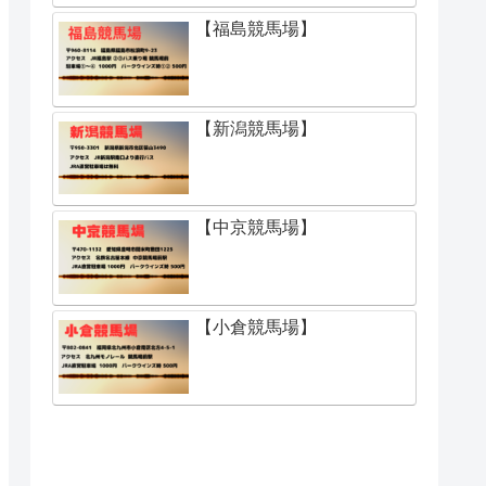
【福島競馬場】
【新潟競馬場】
【中京競馬場】
【小倉競馬場】