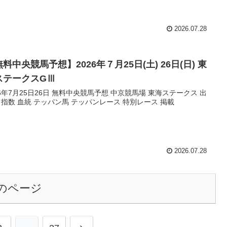
2026.07.28
料中央競馬予想】2026年７月25日(土) 26日(日) 東
ステークスGⅢ
26年7月25日26日 無料中央競馬予想 中京競馬場 東海ステークス 出
 指数 血統 テッパン馬 テッパンレース 特別レース 掲載
2026.07.28
のページ