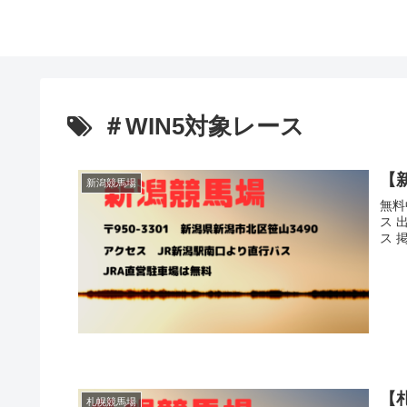
＃WIN5対象レース
【
新潟競馬場
無料
ス 
ス 
【
札幌競馬場