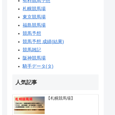
有料競馬予想
札幌競馬場
東京競馬場
福島競馬場
競馬予想
競馬予想 成績(結果)
競馬雑記
阪神競馬場
騎手データ(タ)
人気記事
【札幌競馬場】