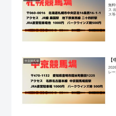
無料
ス 
ス等
【
中京競馬場
20
レー