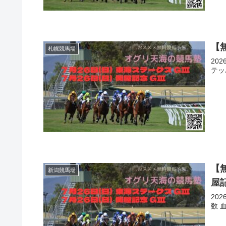
【無
札幌競馬場
20
テッ
【無
新潟競馬場
屋
20
数 