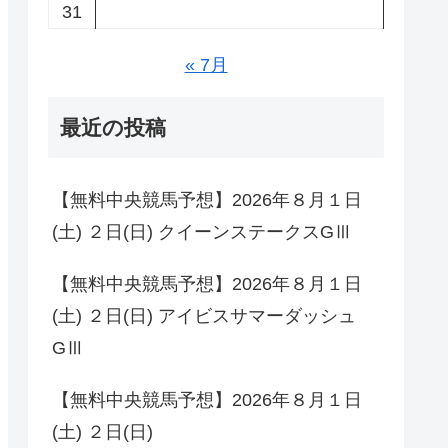
31
« 7月
最近の投稿
【無料中央競馬予想】2026年８月１日
(土) ２日(日) クイーンステークスGⅢ
【無料中央競馬予想】2026年８月１日
(土) ２日(日) アイビスサマーダッシュ
GⅢ
【無料中央競馬予想】2026年８月１日
(土) ２日(日)