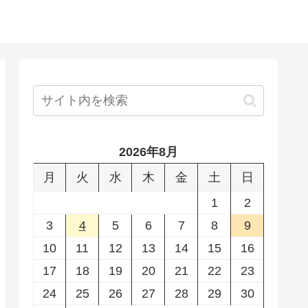
2026年8月
月
火
水
木
金
土
日
1
2
3
4
5
6
7
8
9
10
11
12
13
14
15
16
17
18
19
20
21
22
23
24
25
26
27
28
29
30