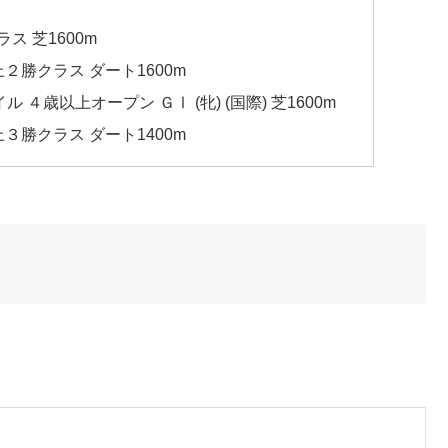
ス 芝1600m
２勝クラス ダート1600m
 ４歳以上オープン ＧⅠ (牝) (国際) 芝1600m
３勝クラス ダート1400m