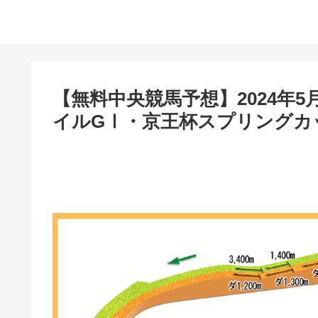
【無料中央競馬予想】2024年5月
イルGⅠ・京王杯スプリングカ