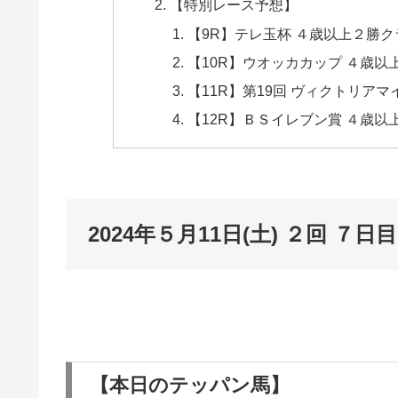
【特別レース予想】
【9R】テレ玉杯 ４歳以上２勝クラ
【10R】ウオッカカップ ４歳以上
【11R】第19回 ヴィクトリアマイル
【12R】ＢＳイレブン賞 ４歳以上
2024年５月11日(土) ２回 ７日目
【本日のテッパン馬】