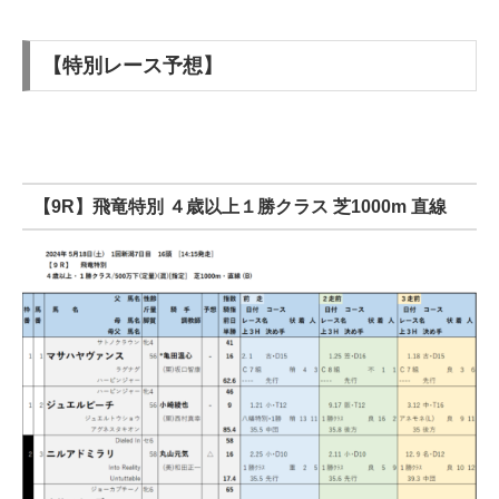
【特別レース予想】
【9R】飛竜特別 ４歳以上１勝クラス 芝1000m 直線