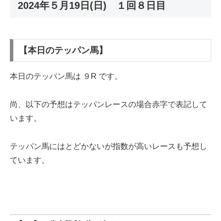
2024年５月19日(日) １回８日目
【本日のテッパン馬】
本日のテッパン馬は ９R です。
尚、以下の予想はテッパンレースの場合赤字で表記して
います。
テッパン馬にはとどかないが指数が高いレースも予想し
ています。