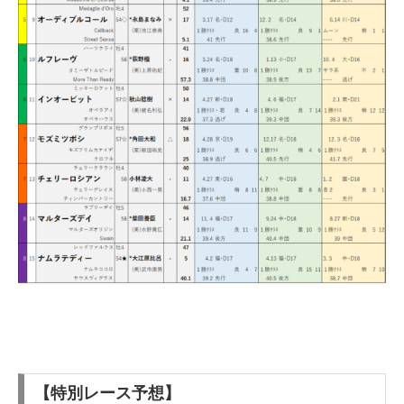
【特別レース予想】