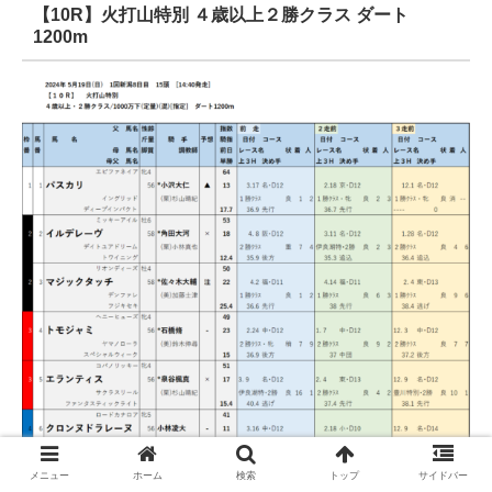
【10R】火打山特別 ４歳以上２勝クラス ダート
1200m
メニュー
ホーム
検索
トップ
サイドバー