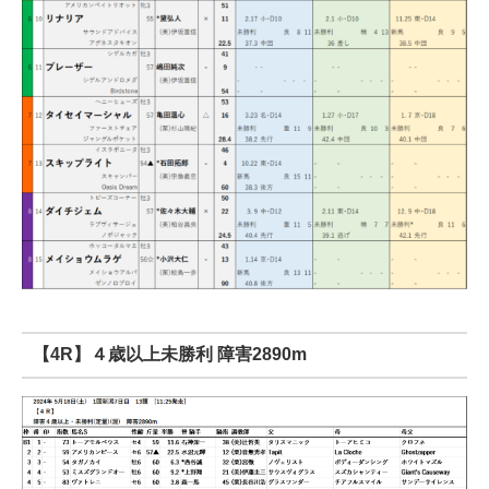
【4R】４歳以上未勝利 障害2890m