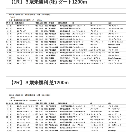
【1R】３歳未勝利 (牝) ダート1200m
【2R】３歳未勝利 芝1200m