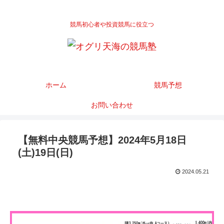
競馬初心者や投資競馬に役立つ
ホーム
競馬予想
お問い合わせ
【無料中央競馬予想】2024年5月18日
(土)19日(日)
2024.05.21