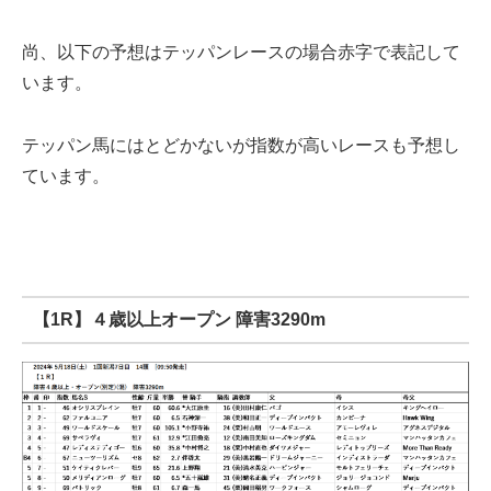
尚、以下の予想はテッパンレースの場合赤字で表記して
います。
テッパン馬にはとどかないが指数が高いレースも予想し
ています。
【1R】４歳以上オープン 障害3290m