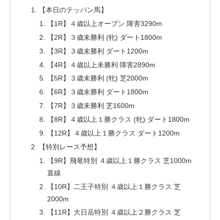
【本日のテッパン馬】
【1R】４歳以上オープン 障害3290m
【2R】３歳未勝利 (牝) ダート1800m
【3R】３歳未勝利 ダート1200m
【4R】４歳以上未勝利 障害2890m
【5R】３歳未勝利 (牝) 芝2000m
【6R】３歳未勝利 ダート1800m
【7R】３歳未勝利 芝1600m
【8R】４歳以上１勝クラス (牝) ダート1800m
【12R】４歳以上１勝クラス ダート1200m
【特別レース予想】
【9R】飛竜特別 ４歳以上１勝クラス 芝1000m
直線
【10R】二王子特別 ４歳以上１勝クラス 芝
2000m
【11R】大日岳特別 ４歳以上２勝クラス 芝