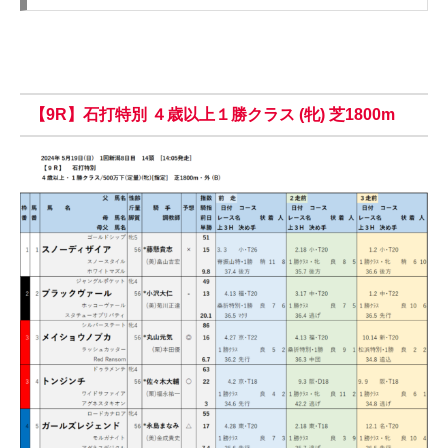
【9R】石打特別 ４歳以上１勝クラス (牝) 芝1800m