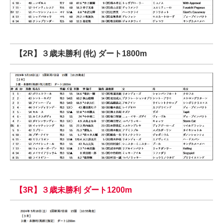
【2R】３歳未勝利 (牝) ダート1800m
【3R】３歳未勝利 ダート1200m