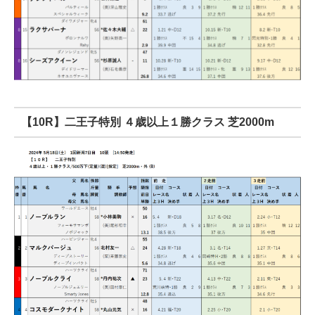
【10R】二王子特別 ４歳以上１勝クラス 芝2000m