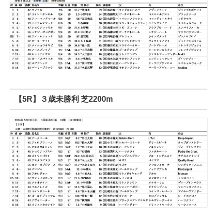
【5R】３歳未勝利 芝2200m