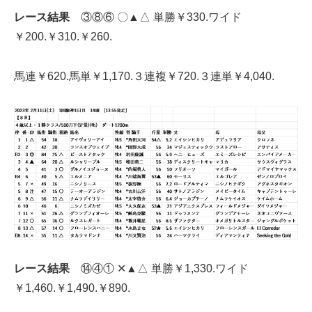
レース結果
③⑧⑥ 〇▲△ 単勝￥330.ワイド
￥200.￥310.￥260.
馬連￥620.馬単￥1,170.３連複￥720.３連単￥4,040.
レース結果
⑭④① ✕▲△ 単勝￥1,330.ワイド
￥1,460.￥1,490.￥890.