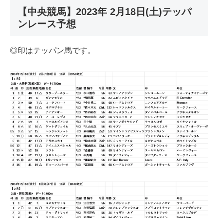
【中央競馬】2023年 2月18日(土)テッパ
ンレース予想
◎印はテッパン馬です。