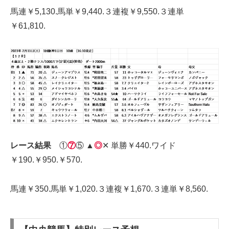
馬連￥5,130.馬単￥9,440.３連複￥9,550.３連単
￥61,810.
レース結果
①
⑦
⑤ ▲
◎
✕ 単勝￥440.ワイド
￥190.￥950.￥570.
馬連￥350.馬単￥1,020.３連複￥1,670.３連単￥8,560.