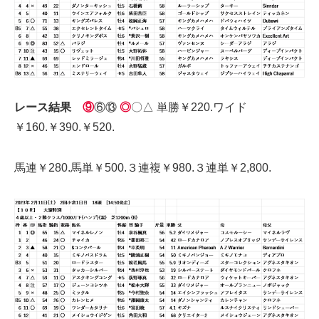
レース結果
⑨
⑥⑬
◎
〇△ 単勝￥220.ワイド
￥160.￥390.￥520.
馬連￥280.馬単￥500.３連複￥980.３連単￥2,800.