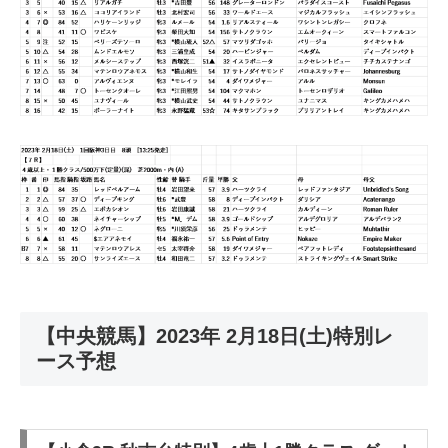
【中央競馬】2023年 2月18日(土)特別レ
ース予想