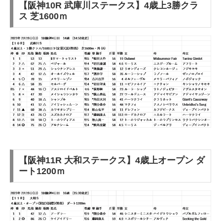
【阪神10R 武庫川ステークス】4歳上3勝クラ
ス 芝1600ｍ
【阪神11R 大和ステークス】4歳上オープン ダ
ート1200ｍ