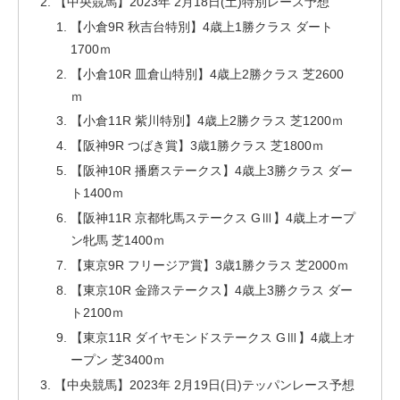
【中央競馬】2023年 2月18日(土)特別レース予想
【小倉9R 秋吉台特別】4歳上1勝クラス ダート
1700ｍ
【小倉10R 皿倉山特別】4歳上2勝クラス 芝2600
ｍ
【小倉11R 紫川特別】4歳上2勝クラス 芝1200ｍ
【阪神9R つばき賞】3歳1勝クラス 芝1800ｍ
【阪神10R 播磨ステークス】4歳上3勝クラス ダー
ト1400ｍ
【阪神11R 京都牝馬ステークス GⅢ】4歳上オープ
ン牝馬 芝1400ｍ
【東京9R フリージア賞】3歳1勝クラス 芝2000ｍ
【東京10R 金蹄ステークス】4歳上3勝クラス ダー
ト2100ｍ
【東京11R ダイヤモンドステークス GⅢ】4歳上オ
ープン 芝3400ｍ
【中央競馬】2023年 2月19日(日)テッパンレース予想