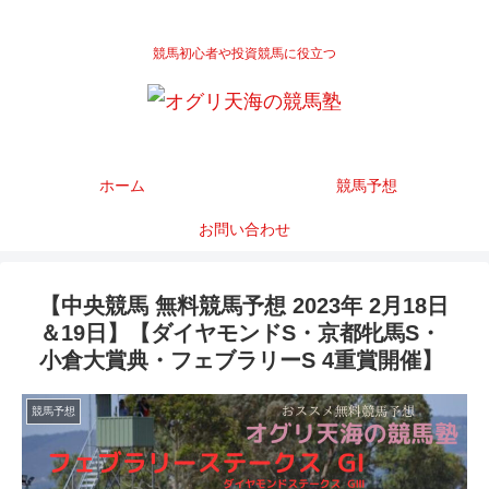
競馬初心者や投資競馬に役立つ
ホーム
競馬予想
お問い合わせ
【中央競馬 無料競馬予想 2023年 2月18日
＆19日】【ダイヤモンドS・京都牝馬S・
小倉大賞典・フェブラリーS 4重賞開催】
競馬予想