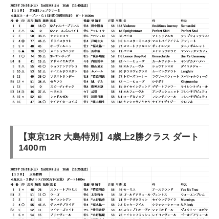
【東京12R 大島特別】4歳上2勝クラス ダート
1400ｍ