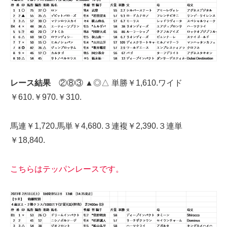
レース結果
②⑧③ ▲◎△ 単勝￥1,610.ワイド
￥610.￥970.￥310.
馬連￥1,720.馬単￥4,680.３連複￥2,390.３連単
￥18,840.
こちらはテッパンレースです。