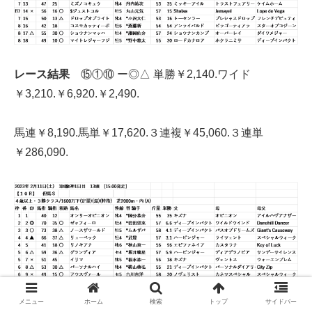
レース結果
⑮①⑩ ー◎△ 単勝￥2,140.ワイド
￥3,210.￥6,920.￥2,490.
馬連￥8,190.馬単￥17,620.３連複￥45,060.３連単
￥286,090.
メニュー
ホーム
検索
トップ
サイドバー