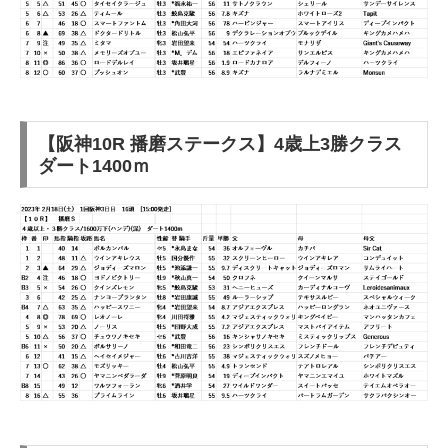
【阪神10R 播磨ステークス】4歳上3勝クラス
ダート1400ｍ