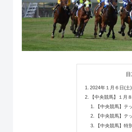
目
2024年１月６日(土
【中央競馬】１月８
【中央競馬】テ
【中央競馬】テ
【中央競馬】特