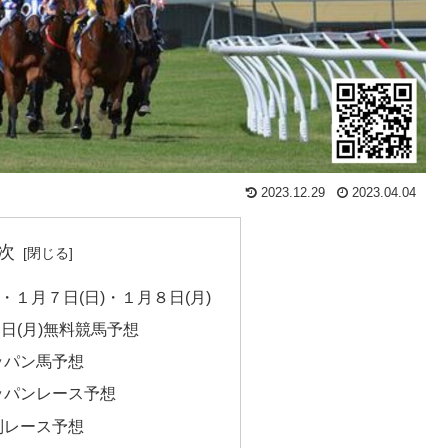
2023.12.29
2023.04.04
次
)・１月７日(日)・１月８日(月)
日(月)無料競馬予想
ッパン馬予想
ッパンレース予想
別レース予想