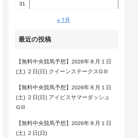
31
« 7月
最近の投稿
【無料中央競馬予想】2026年８月１日
(土) ２日(日) クイーンステークスGⅢ
【無料中央競馬予想】2026年８月１日
(土) ２日(日) アイビスサマーダッシュ
GⅢ
【無料中央競馬予想】2026年８月１日
(土) ２日(日)