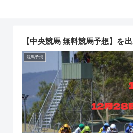
【中央競馬 無料競馬予想】を出
競馬予想