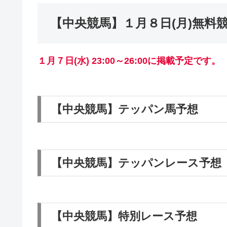
【中央競馬】１月８日(月)無料
１月７日(水) 23:00～26:00に掲載予定です。
【中央競馬】テッパン馬予想
【中央競馬】テッパンレース予想
【中央競馬】特別レース予想