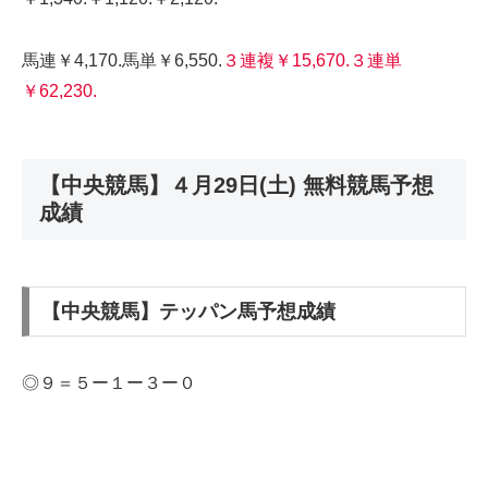
馬連￥4,170.馬単￥6,550.
３連複￥15,670.３連単
￥62,230.
【中央競馬】４月29日(土) 無料競馬予想
成績
【中央競馬】テッパン馬予想成績
◎９＝５ー１ー３ー０