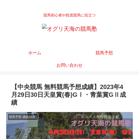
競馬初心者や投資競馬に役立つ
ホーム
競馬予想
お問い合わせ
【中央競馬 無料競馬予想成績】2023年4
月29日30日天皇賞(春)GⅠ・青葉賞GⅡ成
績
競馬予想 成績(結果)