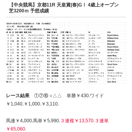
【中央競馬】京都11R 天皇賞(春)GⅠ 4歳上オープン
芝3200ｍ 予想成績
レース結果
①⑦⑯ ○△△ 単勝￥430.ワイド
￥1,040.￥1,000.￥3,110.
馬連￥4,000.馬単￥5,990.
３連複￥13,570.３連単
￥65,060.