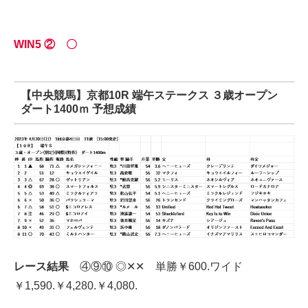
WIN5 ②
〇
【中央競馬】京都10R 端午ステークス ３歳オープン
ダート1400ｍ 予想成績
レース結果
④⑨⑩ ◎✕✕ 単勝￥600.ワイド
￥1,590.￥4,280.￥4,080.