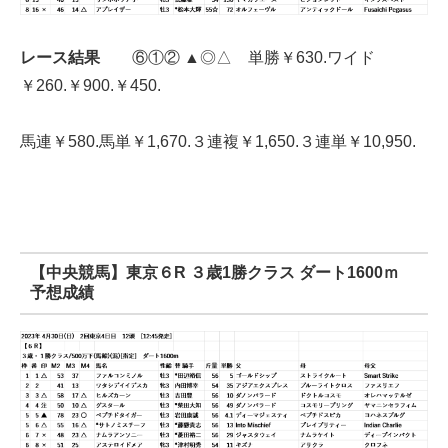
レース結果
⑥①② ▲◎△ 単勝￥630.ワイド
￥260.￥900.￥450.
馬連￥580.馬単￥1,670.３連複￥1,650.３連単￥10,950.
【中央競馬】東京６R ３歳1勝クラス ダート1600ｍ
予想成績