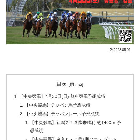
2023.05.01
目次
【中央競馬】4月30日(日) 無料競馬予想成績
【中央競馬】テッパン馬予想成績
【中央競馬】テッパンレース予想成績
【中央競馬】新潟２R ３歳未勝利 芝1400ｍ 予
想成績
【中央競馬】東京６R ３歳1勝クラス ダート