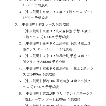
1600ｍ 予想成績
【中央競馬】京都７R ４歳上１勝クラス ダート
1800ｍ 予想成績
【中央競馬】特別レース予想 成績
【中央競馬】京都８R 糺の森特別 予想 ４歳上
２勝クラス 芝1800ｍ 予想成績
【中央競馬】新潟９R 五泉特別 予想 ４歳上２
勝クラス ダート1800ｍ 予想成績
【中央競馬】東京９R 陣馬特別 予想 ４歳上２
勝クラス 芝2400ｍ 予想成績
【中央競馬】京都９R 御池特別 ４歳上２勝クラ
ス 芝1400ｍ 予想成績
【中央競馬】新潟10R 驀進特別 ４歳上２勝ク
ラス 芝1000ｍ 予想成績
【中央競馬】東京10R ブリリアントステークス
4歳上オープン ダート2100ｍ 予想成績
【中央競馬】京都10R 端午ステークス ３歳オ