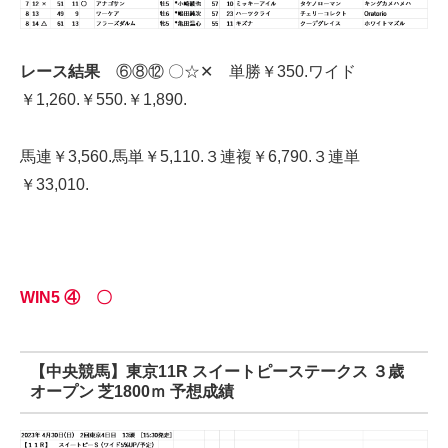
レース結果
⑥⑧⑫ 〇☆✕ 単勝￥350.ワイド
￥1,260.￥550.￥1,890.
馬連￥3,560.馬単￥5,110.３連複￥6,790.３連単
￥33,010.
WIN5 ④
〇
【中央競馬】東京11R スイートピーステークス ３歳
オープン 芝1800ｍ 予想成績