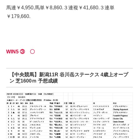
馬連￥4,950.馬単￥8,860.３連複￥41,680.３連単
￥179,660.
WIN5 ③
〇
【中央競馬】新潟11R 谷川岳ステークス 4歳上オープ
ン 芝1600ｍ 予想成績