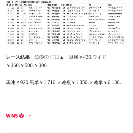
レース結果
⑬⑤⑦ 〇◎▲ 単勝￥430.ワイド
￥360.￥500.￥390.
馬連￥920.馬単￥1,710.３連複￥1,350.３連単￥6,130.
WIN5 ⑤
○