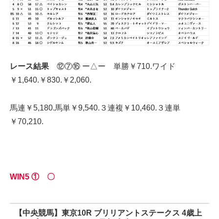
レース結果
⑫⑦⑯ ー△ー 単勝￥710.ワイド
￥1,640.￥830.￥2,060.
馬連￥5,180.馬単￥9,540.３連複￥10,460.３連単
￥70,210.
WIN5 ①
〇
【中央競馬】東京10R ブリリアントステークス 4歳上