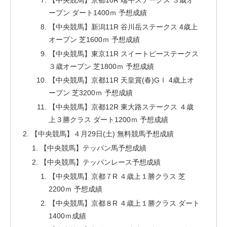
ープン ダート1400ｍ 予想成績
【中央競馬】新潟11R 谷川岳ステークス 4歳上
オープン 芝1600ｍ 予想成績
【中央競馬】東京11R スイートピーステークス
３歳オープン 芝1800ｍ 予想成績
【中央競馬】京都11R 天皇賞(春)GⅠ 4歳上オ
ープン 芝3200ｍ 予想成績
【中央競馬】京都12R 東大路ステークス ４歳
上３勝クラス ダート1200ｍ 予想成績
【中央競馬】４月29日(土) 無料競馬予想成績
【中央競馬】テッパン馬予想成績
【中央競馬】テッパンレース予想成績
【中央競馬】京都７R ４歳上１勝クラス 芝
2200ｍ 予想成績
【中央競馬】京都８R ４歳上１勝クラス ダート
1400ｍ成績